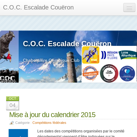
C.O.C. Escalade Couëron
Mon Espace
Calendrier des événements et des compétitions
C.O.C. Escalade Couëron
Les membres
Les séances
Chabossière Olympique Club
Privée
La salle et le mur
Assemblée générales et réglement interieur
OCT
04
Mise à jour du calendrier 2015
Catégorie :
Compétitions fédérales
?
Les dates des compétitions organisées par le comité
départemental viennent d’être indiquées sur le