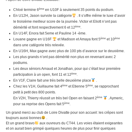
ème
Chloé termine 6
en U10F à seulement 35 points du podium.
En U12H, Jason survole la catégorie
. Il s’offre même le luxe d’avoir
le troisième meilleur score de la journée. Victor et Eliott n’ont pas
ème
démérité et font respectivement 6 et 12
.
En U14F, Enora fait 5eme et Pauline 14 -ème.
ème
ème
Louane gagne en U16F
et Madison et Amaya font 5
et 10
dans une catégorie très relevée.
En U16H, Max gagne avec plus de 100 pts d’avance sur le deuxième.
Les plus grands n’ont pas démérité non plus en revenant avec 2
podiums.
Les deux séniors Arnaud et Jonathan, pour qui c’était leur première
ème
participation à un open, font 11 et 12
.
En V1F, Claire fait une très belle deuxième place
.
ème
ème
Chez les V1H, Guillaume fait 4
et Etienne 5
, se rapprochant
petit à petit des 800 points.
ème
En V2H, Thierry réussit un très bel Open en faisant 2
. Aymeric,
ème
pour sa reprise des Opens fait 5
.
Un grand merci au club de Loire Divatte pour son accueil: les crêpes sont
toujours aussi bonnes
.
Et un grand bravo
aux ouvreurs du CT44. Les voies étaient exigeantes
et on aurait bien grimpé quelques heures de plus pour finir quelques