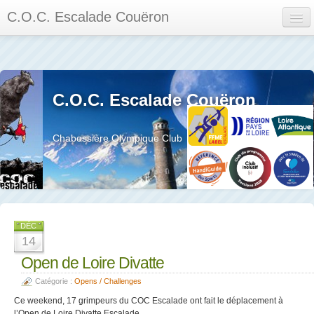
C.O.C. Escalade Couëron
Mon Espace
Calendrier des événements et des compétitions
C.O.C. Escalade Couëron
Les membres
Les séances
Chabossière Olympique Club
Privée
La salle et le mur
Assemblée générales et réglement interieur
DÉC
14
Open de Loire Divatte
Catégorie :
Opens / Challenges
?
Ce weekend, 17 grimpeurs du COC Escalade ont fait le déplacement à
l’Open de Loire Divatte Escalade.