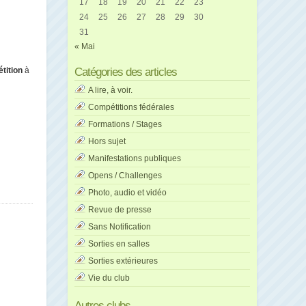
17
18
19
20
21
22
23
24
25
26
27
28
29
30
31
« Mai
tition
à
Catégories des articles
A lire, à voir.
Compétitions fédérales
Formations / Stages
Hors sujet
Manifestations publiques
Opens / Challenges
Photo, audio et vidéo
Revue de presse
Sans Notification
Sorties en salles
Sorties extérieures
Vie du club
Autres clubs