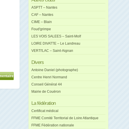
ASPTT – Nantes
CAF – Nantes
CIME – Blain
Foud'grimpe
LES VOIS SALEES – Saint-Molf
LOIRE DIVATTE – Le Landreau
VERTI'LAC – Saint-Aignan
Divers
Antoine Daniel (photographe)
Centre Henri Normand
Conseil Général 44
Mairie de Couëron
La fédération
Certificat médical
FFME Comité Territorial de Loire Atlantique
FFME Fédération nationale