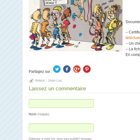
Document
– Certif
téléchar
– Un chè
– La fic
En comp
Partagez sur :
Auteur :
Jean-Luc
Laissez un commentaire
Nom
(requis)
Adresse e-mail (ne sera pas publié) (requis)