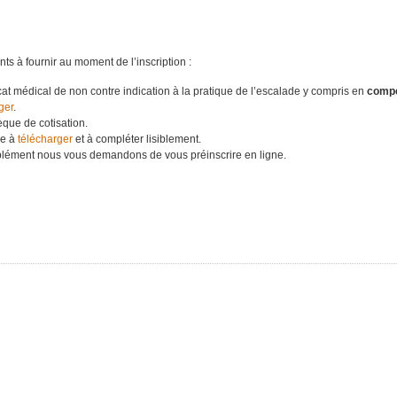
s à fournir au moment de l’inscription :
icat médical de non contre indication à la pratique de l’escalade y compris en
compé
ger
.
que de cotisation.
he à
télécharger
et à compléter lisiblement.
lément nous vous demandons de vous préinscrire en ligne.