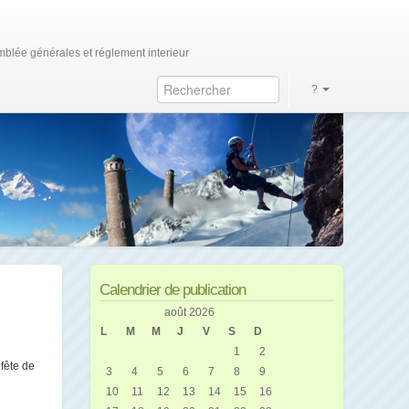
blée générales et réglement interieur
?
Calendrier de publication
août 2026
L
M
M
J
V
S
D
1
2
fête de
3
4
5
6
7
8
9
10
11
12
13
14
15
16