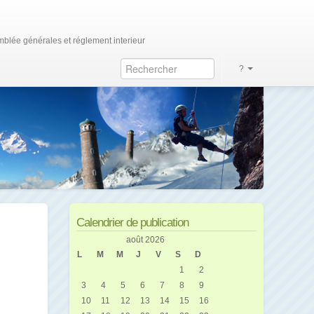
blée générales et réglement interieur
?
Calendrier de publication
août 2026
L
M
M
J
V
S
D
1
2
3
4
5
6
7
8
9
10
11
12
13
14
15
16