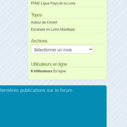
FFME Ligue Pays de la Loire
Topos
Autour de Cholet
Escalade en Loire Atlantique
Archives
Archives
Utilisateurs en ligne
6 Utilisateurs
En ligne
Dernières publications sur le forum