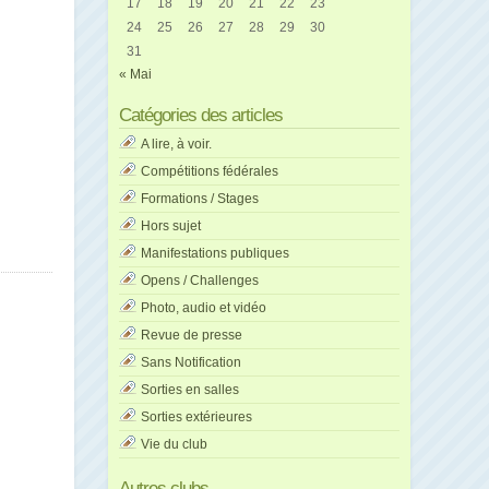
17
18
19
20
21
22
23
24
25
26
27
28
29
30
31
« Mai
Catégories des articles
A lire, à voir.
Compétitions fédérales
Formations / Stages
Hors sujet
Manifestations publiques
Opens / Challenges
Photo, audio et vidéo
Revue de presse
Sans Notification
Sorties en salles
Sorties extérieures
Vie du club
Autres clubs