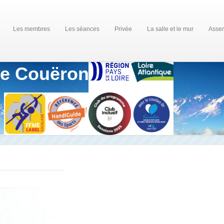
Les membres
Les séances
Privée
La salle et le mur
Assem
de Couëron