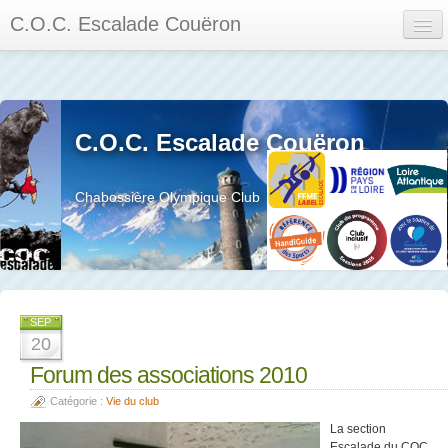
C.O.C. Escalade Couëron
Mon Espace
Calendrier des événements et des compétitions
C.O.C. Escalade Couëron
Les membres
Les séances
Chabossière Olympique Club
Privée
La salle et le mur
Assemblée générales et réglement interieur
SEP
20
Forum des associations 2010
Catégorie :
Vie du club
?
La section
Escalade du COC