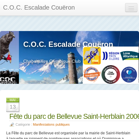
C.O.C. Escalade Couëron
Mon Espace
Calendrier des événements et des compétitions
C.O.C. Escalade Couëron
Les membres
Les séances
Chabossière Olympique Club
Privée
La salle et le mur
Assemblée générales et réglement interieur
MAI
13
Fête du parc de Bellevue Saint-Herblain 200
Catégorie :
Manifestations publiques
?
La Fête du parc de Bellevue est organisée par la mairie de Saint-Herblain
à laquelle se joignent de nombreuses associations et où Dominique a