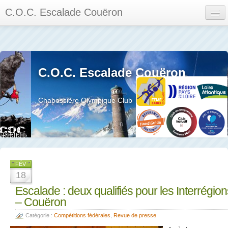
C.O.C. Escalade Couëron
Mon Espace
Calendrier des événements et des compétitions
C.O.C. Escalade Couëron
Les membres
Les séances
Chabossière Olympique Club
Privée
La salle et le mur
Assemblée générales et réglement interieur
FÉV
18
Escalade : deux qualifiés pour les Interrégion
– Couëron
?
Catégorie :
Compétitions fédérales
,
Revue de presse