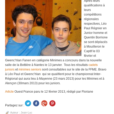
Après leurs
qualifications à
leurs
compétitions
régionales
respectives, Léo
Paul Régnier en
Junior homme et
Quentin Borrione
se sont déplacés
à Mouilleron le
Captif le 03
février et
Gwenc’hlan Fanen en catégorie Minimes a concouru dans la nouvelle
salle de la Bottière à Nantes le 13 janvier. Tous les résultats
cadets
juniors
et
minimes seniors
sont consultables sur le site de la FFME. Bravo
à Léo Paul et Gwenc’hlan qui se qualifient pour le championnat Inter-
Régional qui aura lieu à Mayenne (23 mars 2013) pour les Minimes et à
Alençon (30mars 2013) pour les juniors.
Article
Ouest France paru le 12 février 2013, rédigé par Floriane
Partagez sur :
Auteur :
Jean-Luc