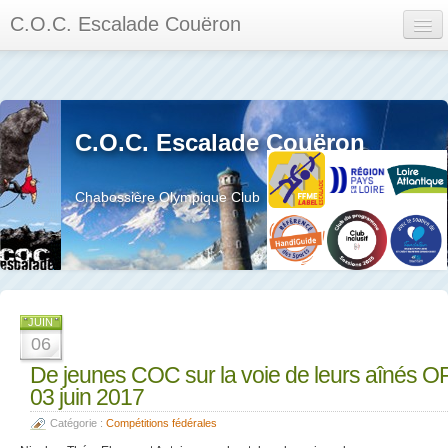
C.O.C. Escalade Couëron
Mon Espace
Calendrier des événements et des compétitions
C.O.C. Escalade Couëron
Les membres
Les séances
Chabossière Olympique Club
Privée
La salle et le mur
Assemblée générales et réglement interieur
JUIN
06
De jeunes COC sur la voie de leurs aînés O
03 juin 2017
?
Catégorie :
Compétitions fédérales