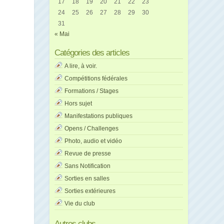
17
18
19
20
21
22
23
24
25
26
27
28
29
30
31
« Mai
Catégories des articles
A lire, à voir.
Compétitions fédérales
Formations / Stages
Hors sujet
Manifestations publiques
Opens / Challenges
Photo, audio et vidéo
Revue de presse
Sans Notification
Sorties en salles
Sorties extérieures
Vie du club
Autres clubs