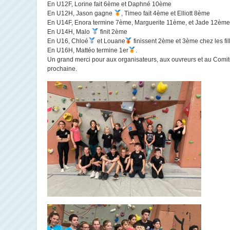
En U12F, Lorine fait 6ème et Daphné 10ème
En U12H, Jason gagne
, Timeo fait 4ème et Elliott 8ème
En U14F, Enora termine 7ème, Marguerite 11ème, et Jade 12ème
En U14H, Malo
finit 2ème
En U16, Chloé
et Louane
finissent 2ème et 3ème chez les fil
En U16H, Mattéo termine 1er
.
Un grand merci pour aux organisateurs, aux ouvreurs et au Comité
prochaine.