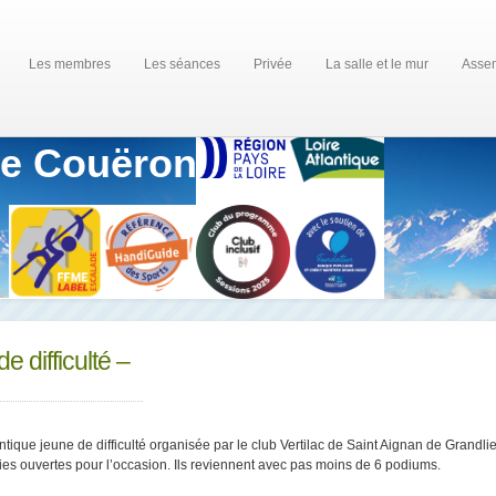
Les membres
Les séances
Privée
La salle et le mur
Assem
de Couëron
e difficulté –
tique jeune de difficulté organisée par le club Vertilac de Saint Aignan de Grandli
ies ouvertes pour l’occasion. Ils reviennent avec pas moins de 6 podiums.