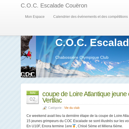
C.O.C. Escalade Couëron
Mon Espace
Calendrier des événements et des compétitions
C.O.C. Escala
Chabossière Olympique Club
coupe de Loire Atlantique jeune d
MAI
02
Vertilac
Catégorie :
Vie du club
Ce weekend avait lieu la dernière étape de la coupe de Loire Atlan
15 jeunes grimpeurs du COC Escalade se sont illustrés sur les vo
En U10F, Enora termine 1ere
, Chloé 5éme et Milena 6éme.