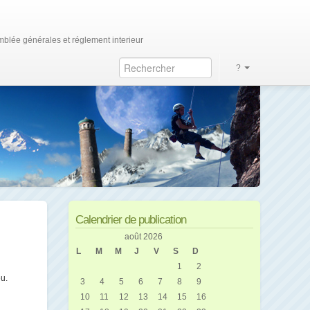
blée générales et réglement interieur
?
Calendrier de publication
août 2026
L
M
M
J
V
S
D
1
2
eu.
3
4
5
6
7
8
9
10
11
12
13
14
15
16