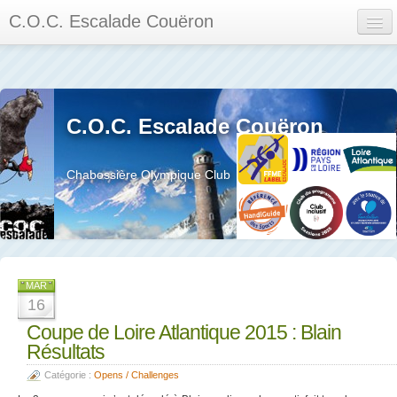
C.O.C. Escalade Couëron
Mon Espace
Calendrier des événements et des compétitions
C.O.C. Escalade Couëron
Les membres
Les séances
Chabossière Olympique Club
Privée
La salle et le mur
Assemblée générales et réglement interieur
MAR
16
Coupe de Loire Atlantique 2015 : Blain
Résultats
?
Catégorie :
Opens / Challenges