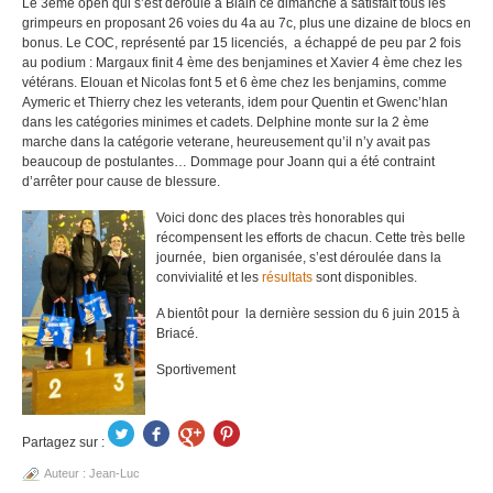
Le 3eme open qui s’est déroulé à Blain ce dimanche a satisfait tous les
grimpeurs en proposant 26 voies du 4a au 7c, plus une dizaine de blocs en
bonus. Le COC, représenté par 15 licenciés, a échappé de peu par 2 fois
au podium : Margaux finit 4 ème des benjamines et Xavier 4 ème chez les
vétérans. Elouan et Nicolas font 5 et 6 ème chez les benjamins, comme
Aymeric et Thierry chez les veterants, idem pour Quentin et Gwenc’hlan
dans les catégories minimes et cadets. Delphine monte sur la 2 ème
marche dans la catégorie veterane, heureusement qu’il n’y avait pas
beaucoup de postulantes… Dommage pour Joann qui a été contraint
d’arrêter pour cause de blessure.
Voici donc des places très honorables qui
récompensent les efforts de chacun. Cette très belle
journée, bien organisée, s’est déroulée dans la
convivialité et les
résultats
sont disponibles.
A bientôt pour la dernière session du 6 juin 2015 à
Briacé.
Sportivement
Partagez sur :
Auteur :
Jean-Luc