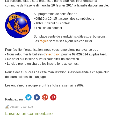
La troisième étape sera organisée par le club Rez’in et Roc sur la
commune de Rezé le
dimanche
16 février 2014 à la salle du port au blé
.
Au programme de cette étape :
• 09h30 à 10h15 : accueil des compétiteurs
• 10h30 : début du contest
• 17h : fin du contest
Sur place vente de sandwichs, gâteaux et boissons.
Les
règles
sont mises à jour, les consulter.
Pour faciliter l’organisation, nous vous remercions par avance de :
• Nous retourner le bulletin d
’inscription
pour le
07/02/2014 au plus tard.
• De noter sur la fiche si vous souhaitez un sandwich.
• Le club prend en charge les inscriptions au contest.
Pour aider au succès de cette manifestation, il est demandé à chaque club
de fournir si possible un juge.
Les entraîneurs récupéreront les fiches la semaine (06).
Partagez sur :
Auteur :
Jean-Luc
Laissez un commentaire