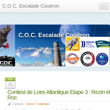
C.O.C. Escalade Couëron
Mon Espace
Calendrier des événements et des compétitions
C.O.C. Escalade Couëron
Les membres
Les séances
Chabossière Olympique Club
Privée
La salle et le mur
Assemblée générales et réglement interieur
JAN
25
Contest de Loire Atlantique Etape 3 : Rezin e
Roc
?
Catégorie :
Opens / Challenges