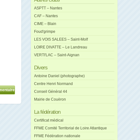
ASPTT – Nantes
CAF – Nantes
CIME – Blain
Foud'grimpe
LES VOIS SALEES – Saint-Molf
LOIRE DIVATTE – Le Landreau
VERTI'LAC – Saint-Aignan
Divers
Antoine Daniel (photographe)
Centre Henri Normand
Conseil Général 44
Mairie de Couëron
La fédération
Certificat médical
FFME Comité Territorial de Loire Atlantique
FFME Fédération nationale