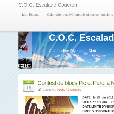
C.O.C. Escalade Couëron
Mon Espace
Calendrier des événements et des compétitions
C.O.C. Escala
Chabossière Olympique Club
Contest de blocs Pic et Paroi à
MAI
18
Catégorie :
Opens / Challenges
DATE :
le 18 juin 2011
LIEU :
Pic et Paroi – L
DATE LIMITE D’INSCR
DROITS D’INSCRIPTI