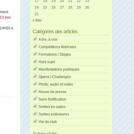
17
18
19
20
21
22
23
24
25
26
27
28
29
30
lement
31
 13 ans
« Mai
 14h00 à
Catégories des articles
A lire, à voir.
Compétitions fédérales
Formations / Stages
Hors sujet
Manifestations publiques
Opens / Challenges
Photo, audio et vidéo
Revue de presse
Sans Notification
Sorties en salles
Sorties extérieures
Vie du club
Autres clubs