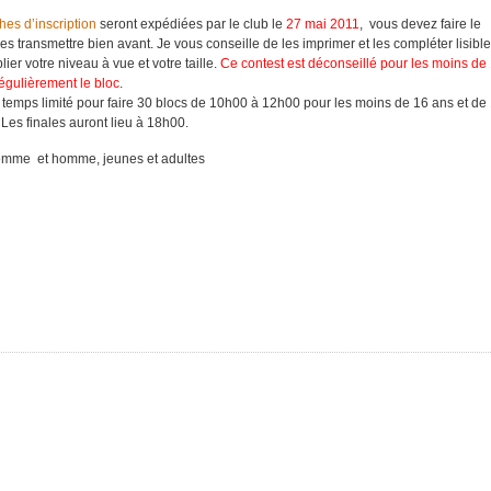
ches d’inscription
seront expédiées par le club le
27 mai
2011
, vous devez faire le
es transmettre bien avant. Je vous conseille de les imprimer et les compléter lisib
ier votre niveau à vue et votre taille.
Ce contest est déconseillé pour les moins de
régulièrement le bloc
.
n temps limité pour faire 30 blocs de 10h00 à 12h00 pour les moins de 16 ans et de
Les finales auront lieu à 18h00.
 femme et homme, jeunes et adultes