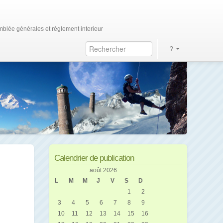
blée générales et réglement interieur
?
Calendrier de publication
août 2026
L
M
M
J
V
S
D
1
2
3
4
5
6
7
8
9
10
11
12
13
14
15
16