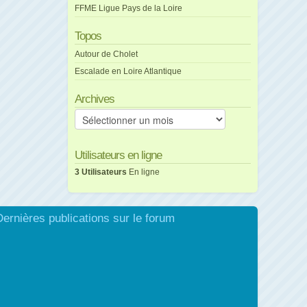
FFME Ligue Pays de la Loire
Topos
Autour de Cholet
Escalade en Loire Atlantique
Archives
Archives
Utilisateurs en ligne
3 Utilisateurs
En ligne
Dernières publications sur le forum