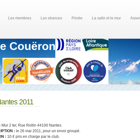
Les membres
Les séances
Privée
La salle et le mur
Assem
de Couëron
 Nantes 2011
.
e Mur 2 ter, Rue Rollin 44100 Nantes.
IPTION :
le 26 mai 2011, pour un envoi groupé.
ON :
10 € pris en charge par le club.