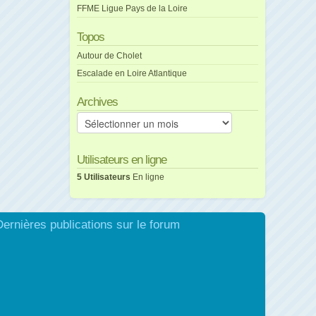
FFME Ligue Pays de la Loire
Topos
Autour de Cholet
Escalade en Loire Atlantique
Archives
Archives
Utilisateurs en ligne
5 Utilisateurs
En ligne
Dernières publications sur le forum