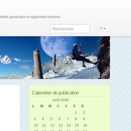
blée générales et réglement interieur
?
Calendrier de publication
août 2026
L
M
M
J
V
S
D
1
2
3
4
5
6
7
8
9
10
11
12
13
14
15
16