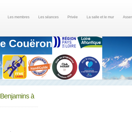
Les membres
Les séances
Privée
La salle et le mur
Assem
de Couëron
 Benjamins à