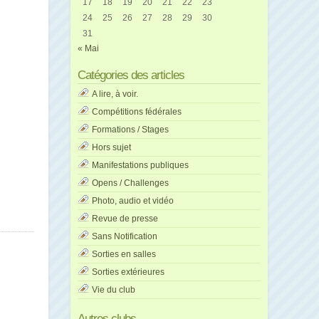
17
18
19
20
21
22
23
24
25
26
27
28
29
30
31
« Mai
Catégories des articles
A lire, à voir.
Compétitions fédérales
Formations / Stages
Hors sujet
Manifestations publiques
Opens / Challenges
Photo, audio et vidéo
Revue de presse
Sans Notification
Sorties en salles
Sorties extérieures
Vie du club
Autres clubs