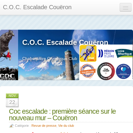
C.O.C. Escalade Couëron
Mon Espace
Calendrier des événements et des compétitions
C.O.C. Escalade Couëron
Les membres
Les séances
Chabossière Olympique Club
Privée
La salle et le mur
Assemblée générales et réglement interieur
NOV
22
Coc escalade : première séance sur le
nouveau mur – Couëron
?
Catégorie :
Revue de presse
,
Vie du club