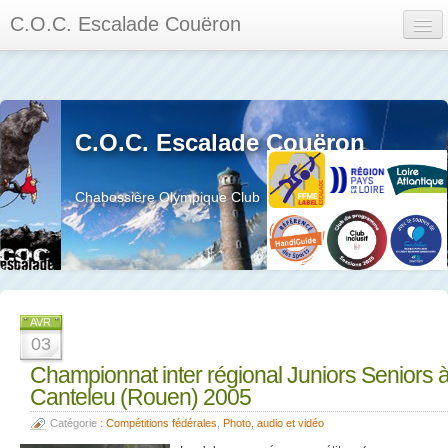
C.O.C. Escalade Couëron
Mon Espace
Calendrier des événements et des compétitions
C.O.C. Escalade Couëron
Les membres
Les séances
Chabossière Olympique Club
Privée
La salle et le mur
Assemblée générales et réglement interieur
AVR
03
Championnat inter régional Juniors Seniors 
Canteleu (Rouen) 2005
?
Catégorie :
Compétitions fédérales
,
Photo, audio et vidéo