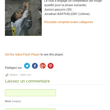
Le club a engagé un compétiteur (en rouge
qualifié pour la phase suivante).
Juniors garçons (30) :
Jonathan BARTHELEMY (14ème).
Résultats complets toutes catégories
Get the latest Flash Player
to see this player.
Partagez sur :
Auteur :
Jean-Luc
Laissez un commentaire
Nom
(requis)