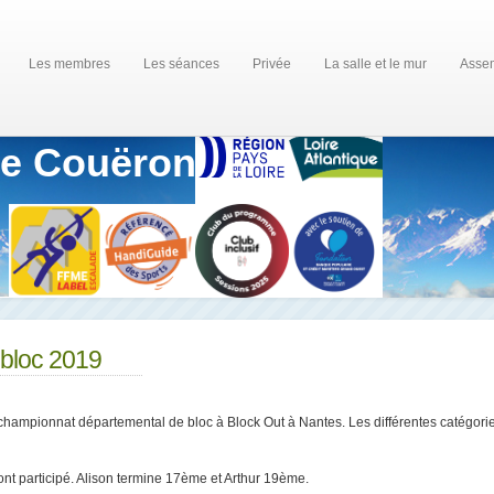
Les membres
Les séances
Privée
La salle et le mur
Assem
de Couëron
bloc 2019
hampionnat départemental de bloc à Block Out à Nantes. Les différentes catégori
ont participé. Alison termine 17ème et Arthur 19ème.