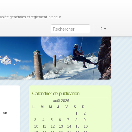
blée générales et réglement interieur
?
Calendrier de publication
août 2026
L
M
M
J
V
S
D
es se
1
2
3
4
5
6
7
8
9
10
11
12
13
14
15
16