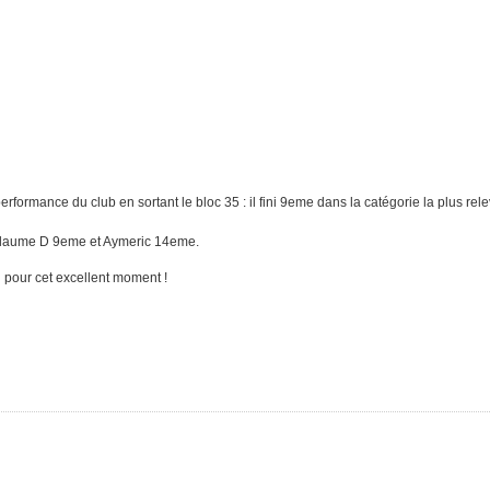
erformance du club en sortant le bloc 35 : il fini 9eme dans la catégorie la plus rel
illaume D 9eme et Aymeric 14eme.
 pour cet excellent moment !