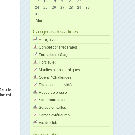
17
18
19
20
21
22
23
24
25
26
27
28
29
30
31
« Mai
Catégories des articles
A lire, à voir.
Compétitions fédérales
Formations / Stages
Hors sujet
Manifestations publiques
Opens / Challenges
Photo, audio et vidéo
Dans la
Revue de presse
loé est
Sans Notification
Sorties en salles
Sorties extérieures
Vie du club
Autres clubs