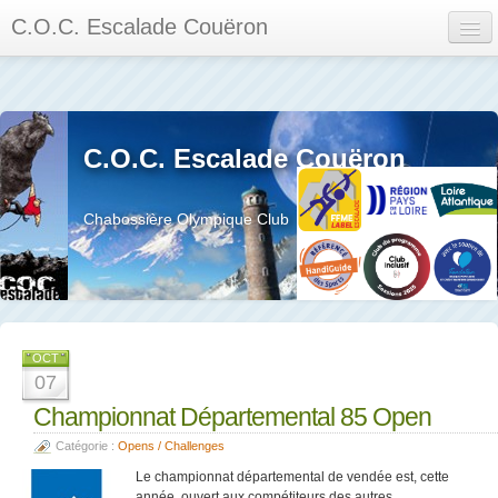
C.O.C. Escalade Couëron
Mon Espace
Calendrier des événements et des compétitions
C.O.C. Escalade Couëron
Les membres
Les séances
Chabossière Olympique Club
Privée
La salle et le mur
Assemblée générales et réglement interieur
OCT
07
Championnat Départemental 85 Open
Catégorie :
Opens / Challenges
?
Le championnat départemental de vendée est, cette
année, ouvert aux compétiteurs des autres