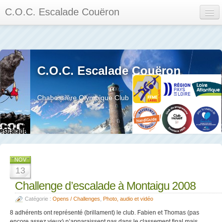
C.O.C. Escalade Couëron
Mon Espace
Calendrier des événements et des compétitions
C.O.C. Escalade Couëron
Les membres
Les séances
Chabossière Olympique Club
Privée
La salle et le mur
Assemblée générales et réglement interieur
NOV
13
Challenge d’escalade à Montaigu 2008
Catégorie :
Opens / Challenges
,
Photo, audio et vidéo
?
8 adhérents ont représenté (brillament) le club. Fabien et Thomas (pas
encore assez vieux) n’apparaissent pas dans le classement final mais