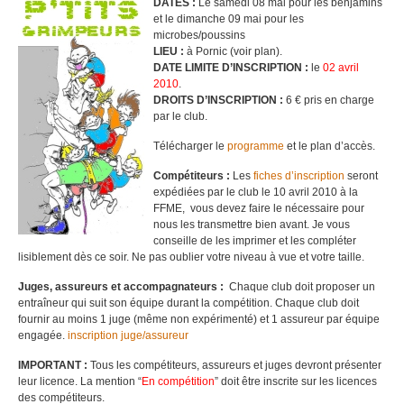
DATES :
Le samedi 08 mai pour les benjamins
et le dimanche 09 mai pour les
microbes/poussins
LIEU :
à Pornic (voir plan).
DATE LIMITE D’INSCRIPTION :
le
02 avril
2010
.
DROITS D’INSCRIPTION :
6 € pris en charge
par le club.
Télécharger le
programme
et le plan d’accès.
Compétiteurs :
Les
fiches d’inscription
seront
expédiées par le club le 10 avril 2010 à la
FFME, vous devez faire le nécessaire pour
nous les transmettre bien avant. Je vous
conseille de les imprimer et les compléter
lisiblement dès ce soir. Ne pas oublier votre niveau à vue et votre taille.
Juges, assureurs et accompagnateurs :
Chaque club doit proposer un
entraîneur qui suit son équipe durant la compétition. Chaque club doit
fournir au moins 1 juge (même non expérimenté) et 1 assureur par équipe
engagée.
inscription juge/assureur
IMPORTANT :
Tous les compétiteurs, assureurs et juges devront présenter
leur licence. La mention “
En compétition
” doit être inscrite sur les licences
des compétiteurs.