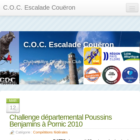
C.O.C. Escalade Couëron
Mon Espace
Calendrier des événements et des compétitions
C.O.C. Escalade Couëron
Les membres
Les séances
Chabossière Olympique Club
Privée
La salle et le mur
Assemblée générales et réglement interieur
MAR
12
Challenge départemental Poussins
Benjamins à Pornic 2010
?
Catégorie :
Compétitions fédérales