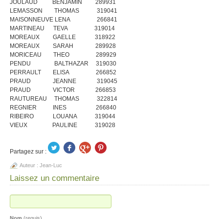
JOULAUD BENJAMIN 289931
LEMASSON THOMAS 319041
MAISONNEUVE LENA 266841
MARTINEAU TEVA 319014
MOREAUX GAELLE 318922
MOREAUX SARAH 289928
MORICEAU THEO 289929
PENDU BALTHAZAR 319030
PERRAULT ELISA 266852
PRAUD JEANNE 319045
PRAUD VICTOR 266853
RAUTUREAU THOMAS 322814
REGNIER INES 266840
RIBEIRO LOUANA 319044
VIEUX PAULINE 319028
Partagez sur :
Auteur :
Jean-Luc
Laissez un commentaire
Nom
(requis)