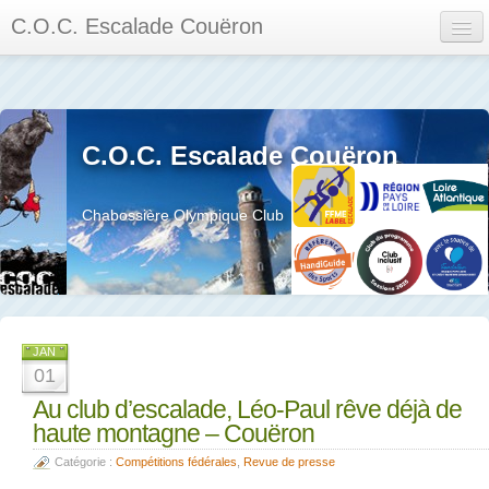
C.O.C. Escalade Couëron
Mon Espace
Calendrier des événements et des compétitions
C.O.C. Escalade Couëron
Les membres
Les séances
Chabossière Olympique Club
Privée
La salle et le mur
Assemblée générales et réglement interieur
JAN
01
Au club d’escalade, Léo-Paul rêve déjà de
haute montagne – Couëron
?
Catégorie :
Compétitions fédérales
,
Revue de presse