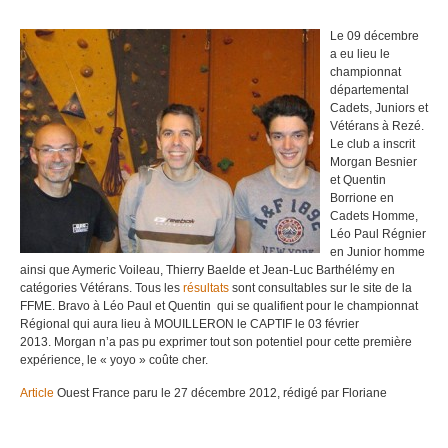
Le 09 décembre
a eu lieu le
championnat
départemental
Cadets, Juniors et
Vétérans à Rezé.
Le club a inscrit
Morgan Besnier
et Quentin
Borrione en
Cadets Homme,
Léo Paul Régnier
en Junior homme
ainsi que Aymeric Voileau, Thierry Baelde et Jean-Luc Barthélémy en
catégories Vétérans. Tous les
résultats
sont consultables sur le site de la
FFME. Bravo à Léo Paul et Quentin qui se qualifient pour le championnat
Régional qui aura lieu à MOUILLERON le CAPTIF le 03 février
2013. Morgan n’a pas pu exprimer tout son potentiel pour cette première
expérience, le « yoyo » coûte cher.
Article
Ouest France paru le 27 décembre 2012, rédigé par Floriane