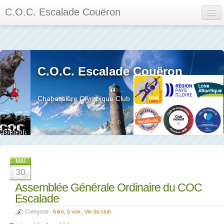
C.O.C. Escalade Couëron
Mon Espace
Calendrier des événements et des compétitions
C.O.C. Escalade Couëron
Les membres
Les séances
Chabossière Olympique Club
Privée
La salle et le mur
Assemblée générales et réglement interieur
MAI
30
Assemblée Générale Ordinaire du COC
Escalade
?
Catégorie :
A lire, à voir.
,
Vie du club