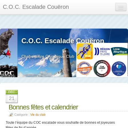
C.O.C. Escalade Couëron
Mon Espace
Calendrier des événements et des compétitions
C.O.C. Escalade Couëron
Les membres
Les séances
Chabossière Olympique Club
Privée
La salle et le mur
Assemblée générales et réglement interieur
DÉC
21
Bonnes fêtes et calendrier
Catégorie :
Vie du club
?
Toute l’équipe du COC escalade vous souhaite de bonnes et joyeuses
fêtes de fin d’année.