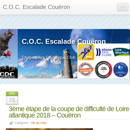
C.O.C. Escalade Couëron
Mon Espace
Calendrier des événements et des compétitions
C.O.C. Escalade Couëron
Les membres
Les séances
Chabossière Olympique Club
Privée
La salle et le mur
Assemblée générales et réglement interieur
JAN
23
3ème étape de la coupe de difficulté de Loire
atlantique 2018 – Couëron
?
Catégorie :
Vie du club