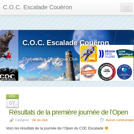
C.O.C. Escalade Couëron
Mon Espace
Calendrier des événements et des compétitions
C.O.C. Escalade Couëron
Les membres
Les séances
Chabossière Olympique Club
Privée
La salle et le mur
Assemblée générales et réglement interieur
FÉV
07
Résultats de la première journée de l’Open
Catégorie :
Vie du club
Aucun commentair
?
Voici les résultats de la journée de l’Open du COC Escalade