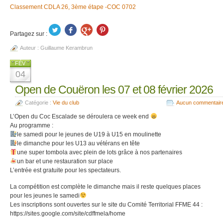
Classement CDLA 26, 3ème étape -COC 0702
Partagez sur :
Auteur :
Guillaume Kerambrun
FÉV
04
Open de Couëron les 07 et 08 février 2026
Catégorie :
Vie du club
Aucun commentair
L’Open du Coc Escalade se déroulera ce week end
Au programme :
le samedi pour le jeunes de U19 à U15 en moulinette
le dimanche pour les U13 au vétérans en tête
une super tombola avec plein de lots grâce à nos partenaires
un bar et une restauration sur place
L’entrée est gratuite pour les spectateurs.
La compétition est complète le dimanche mais il reste quelques places
pour les jeunes le samedi
Les inscriptions sont ouvertes sur le site du Comité Territorial FFME 44 :
https://sites.google.com/site/cdffmela/home