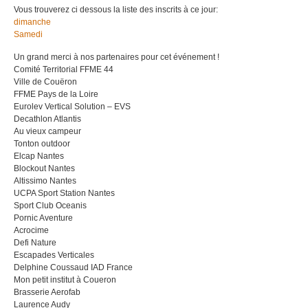
Vous trouverez ci dessous la liste des inscrits à ce jour:
dimanche
Samedi
Un grand merci à nos partenaires pour cet événement !
Comité Territorial FFME 44
Ville de Couëron
FFME Pays de la Loire
Eurolev Vertical Solution – EVS
Decathlon Atlantis
Au vieux campeur
Tonton outdoor
Elcap Nantes
Blockout Nantes
Altissimo Nantes
UCPA Sport Station Nantes
Sport Club Oceanis
Pornic Aventure
Acrocime
Defi Nature
Escapades Verticales
Delphine Coussaud IAD France
Mon petit institut à Coueron
Brasserie Aerofab
Laurence Audy