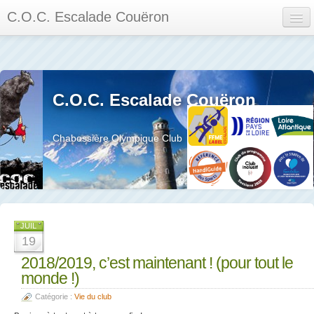
C.O.C. Escalade Couëron
Mon Espace
Calendrier des événements et des compétitions
C.O.C. Escalade Couëron
Les membres
Les séances
Chabossière Olympique Club
Privée
La salle et le mur
Assemblée générales et réglement interieur
JUIL
19
2018/2019, c’est maintenant ! (pour tout le
monde !)
?
Catégorie :
Vie du club