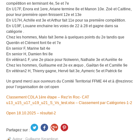
compétition en terminant 4e, 5e et 7e
En U17F, Enora est 1ere, Ariane termine 8e et Manon 10e. Zoé et Caitline,
pour leur première open finissent 12e et 13e
En U17H, Achille est 3e et Arthur fait 11e pour sa première compétition.
En U19F, Louane enchaine les voies de 22 à 28 et gagne dans sa
catégorie .
Chez les hommes, Malo fait 3eme à quelques points du 2e tandis que
Quentin et Clément font 6e et 7e
En senior F, Marine fait 4e
En senior H, Damien fini 8e
En vétéran1 F, une 2e place pour Nolwenn, Nathalie 3e et Aurélie 4e
Chez les hommes, Guillaume est 2e ex æquo , Gaétan 6e et Camille 9e
En vétéran2 H, Thierry gagne, Hervé fait 3e, Aymeric 5e et Patrick 6e
Un grand merci aux ouvreurs du Comité Territorial FFME 44 et à @rezinroc
pour l’organisation de cet open
Classement CDLA 1ère étape – Rez’in Roc- CAT
u13_u15_u17_u19_u21_S_Vs_test.xlsx – Classement par Catégories-1-2
Open 18.10.2025 – résultat-2
Partagez sur :
Auteur :
Guillaume Kerambrun