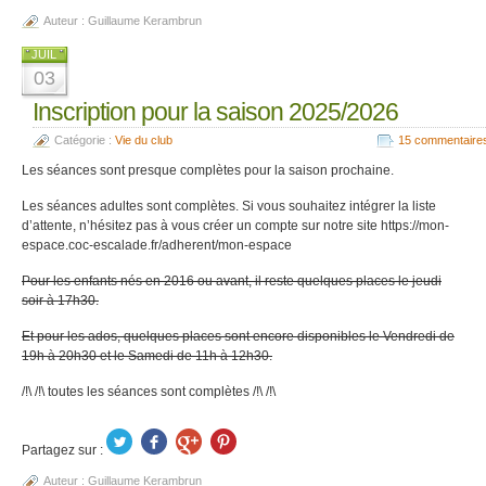
Auteur :
Guillaume Kerambrun
JUIL
03
Inscription pour la saison 2025/2026
Catégorie :
Vie du club
15 commentaire
Les séances sont presque complètes pour la saison prochaine.
Les séances adultes sont complètes. Si vous souhaitez intégrer la liste
d’attente, n’hésitez pas à vous créer un compte sur notre site https://mon-
espace.coc-escalade.fr/adherent/mon-espace
Pour les enfants nés en 2016 ou avant, il reste quelques places le jeudi
soir à 17h30.
Et pour les ados, quelques places sont encore disponibles le Vendredi de
19h à 20h30 et le Samedi de 11h à 12h30.
/!\ /!\ toutes les séances sont complètes /!\ /!\
Partagez sur :
Auteur :
Guillaume Kerambrun