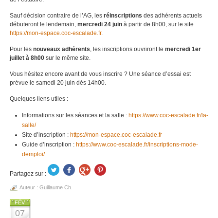
Sauf décision contraire de l’AG, les
réinscriptions
des adhérents actuels
débuteront le lendemain,
mercredi 24 juin
à partir de 8h00, sur le site
https://mon-espace.coc-escalade.fr
.
Pour les
nouveaux adhérents
, les inscriptions ouvriront le
mercredi 1er
juillet à 8h00
sur le même site.
Vous hésitez encore avant de vous inscrire ? Une séance d’essai est
prévue le samedi 20 juin dès 14h00.
Quelques liens utiles :
Informations sur les séances et la salle :
https://www.coc-escalade.fr/la-
salle/
Site d’inscription :
https://mon-espace.coc-escalade.fr
Guide d’inscription :
https://www.coc-escalade.fr/inscriptions-mode-
demploi/
Partagez sur :
Auteur :
Guillaume Ch.
FÉV
07