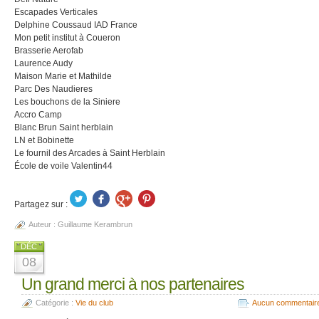
Escapades Verticales
Delphine Coussaud IAD France
Mon petit institut à Coueron
Brasserie Aerofab
Laurence Audy
Maison Marie et Mathilde
Parc Des Naudieres
Les bouchons de la Siniere
Accro Camp
Blanc Brun Saint herblain
LN et Bobinette
Le fournil des Arcades à Saint Herblain
École de voile Valentin44
Partagez sur :
Auteur :
Guillaume Kerambrun
DÉC
08
Un grand merci à nos partenaires
Catégorie :
Vie du club
Aucun commentair