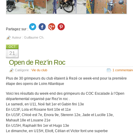
Partagez sur :
Auteur :
Guillaume Ch.
OCT
21
Open de Rez’in Roc
Catégorie :
Vie du club
1 commentair
Plus de 30 grimpeurs du club étaient à Rezé ce week-end pour la première
étape des opens de Loire Atlantique
Voici les résultats du week-end des grimpeurs du COC Escalade à l’Open
départemental organisé par Rez’in roc .
Le samedi, en U11, Noé fait 1er et Gabin fini 13e
En U13F, Lola et Roxane font 10e et 11e
En U15F, Chloé est 7e, Enora 9e, Sterenn 12e, Jade et Lucille 13e,
Mahault 18e et Louane 21e
En U15H, Raphaël fini 1er et Hugo 13e
Le dimanche, en U15H, Eliott, Célian et Victor font une superbe