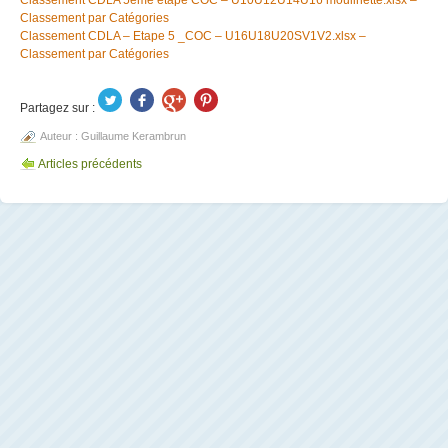
Classement CDLA 5ème étape COC – U10U12U14U16 moulinette.xlsx –
Classement par Catégories
Classement CDLA – Etape 5 _COC – U16U18U20SV1V2.xlsx –
Classement par Catégories
Partagez sur :
Auteur :
Guillaume Kerambrun
Articles précédents