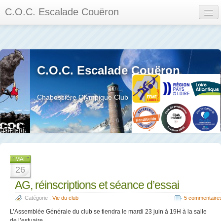
C.O.C. Escalade Couëron
Mon Espace
Calendrier des événements et des compétitions
C.O.C. Escalade Couëron
Les membres
Les séances
Chabossière Olympique Club
Privée
La salle et le mur
Assemblée générales et réglement interieur
MAI
26
AG, réinscriptions et séance d’essai
Catégorie :
Vie du club
5 commentaire
?
L’Assemblée Générale du club se tiendra le mardi 23 juin à 19H à la salle
de l’estuaire.