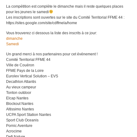
La compétition est complète le dimanche mais il reste quelques places
pour les jeunes le samedi
Les inscriptions sont ouvertes sur le site du Comité Territorial FFME 44 :
https://sites.google.com/site/cdffmela/home
Vous trouverez ci dessous la liste des inscrits à ce jour:
dimanche
Samedi
Un grand merci à nos partenaires pour cet événement !
Comité Territorial FFME 44
Ville de Couëron
FFME Pays de la Loire
Eurolev Vertical Solution – EVS
Decathlon Atlantis
Au vieux campeur
Tonton outdoor
Elcap Nantes
Blockout Nantes
Altissimo Nantes
UCPA Sport Station Nantes
Sport Club Oceanis
Pornic Aventure
Acrocime
Defi Nature